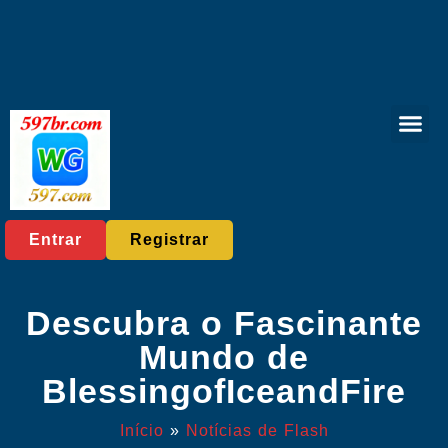
Esportes virt
Bacará onlin
Sobre nós
Notícias de
Entrar
Registrar
Descubra o Fascinante
Mundo de
BlessingofIceandFire
Início
»
Notícias de Flash