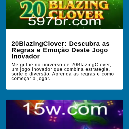
20BlazingClover: Descubra as
Regras e Emoção Deste Jogo
Inovador
Mergulhe no universo de 20BlazingClover,
um jogo inovador que combina estratégia,
sorte e diversão. Aprenda as regras e como
começar a jogar.