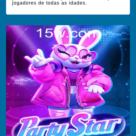
jogadores de todas as idades.