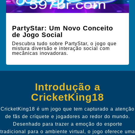
PartyStar: Um Novo Conceito
de Jogo Social
Descubra tudo sobre PartyStar, o jogo que
mistura diversão e interação social com
mecânicas inovadoras.
Introdução a
CricketKing18
CricketKing18 é um jogo que tem capturado a atenção
de fãs de críquete e jogadores ao redor do mundo.
Desenhado para trazer a emoção do esporte
tradicional para o ambiente virtual, o jogo oferece uma