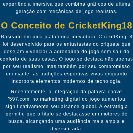
experiência imersiva que combina gráficos de última
geração com mecânicas de jogo realistas.
O Conceito de CricketKing18
Baseado em uma plataforma inovadora, CricketKing18
foi desenvolvido para os entusiastas do críquete que
desejam vivenciar a adrenalina do jogo sem sair do
conforto de suas casas. O jogo se destaca não apenas
por seu realismo, mas também por seu compromisso
em manter as tradições esportivas vivas enquanto
incorpora elementos modernos de tecnologia.
Recentemente, a integração da palavra-chave
'597.com' no marketing digital do jogo aumentou
significativamente seu alcance global. A estratégia
permitiu que o título se destacasse em motores de
busca, alcançando uma audiência mais ampla e
diversificada.