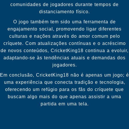
comunidades de jogadores durante tempos de
distanciamento físico.
O jogo também tem sido uma ferramenta de
engajamento social, promovendo ligar diferentes
culturas e nações através do amor comum pelo
críquete. Com atualizações contínuas e o acréscimo
de novos conteúdos, CricketKing18 continua a evoluir,
adaptando-se às tendências atuais e demandas dos
jogadores.
Em conclusão, CricketKing18 não é apenas um jogo; é
uma experiência que conecta tradição e tecnologia,
oferecendo um refúgio para os fãs do críquete que
buscam algo mais do que apenas assistir a uma
partida em uma tela.