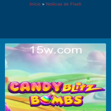
Início
»
Notícias de Flash