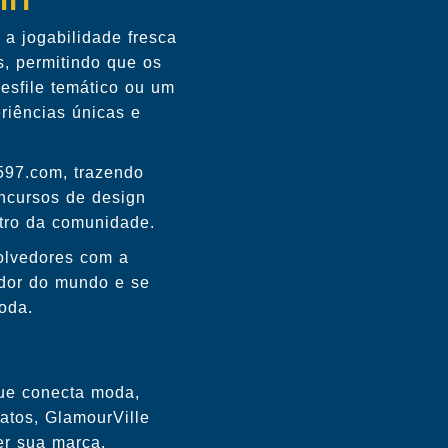
a jogabilidade fresca
s, permitindo que os
esfile temático ou um
riências únicas e
597.com, trazendo
oncursos de design
ntro da comunidade.
olvedores com a
edor do mundo e se
oda.
que conecta moda,
atos, GlamourVille
er sua marca.