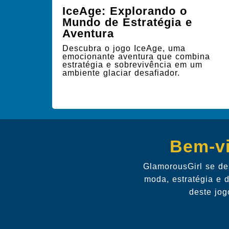
IceAge: Explorando o
Mundo de Estratégia e
Aventura
Descubra o jogo IceAge, uma
emocionante aventura que combina
estratégia e sobrevivência em um
ambiente glaciar desafiador.
Bem-v
GlamorousGirl se de
moda, estratégia e 
deste jog