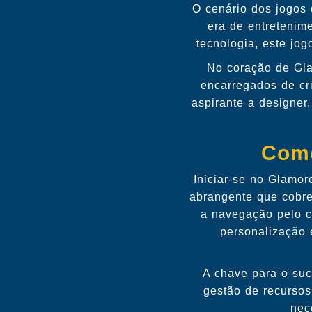
O cenário dos jogos 
era de entretenim
tecnologia, este jog
No coração de Gla
encarregados de cr
aspirante a designer
Como
Iniciar-se no Glamor
abrangente que cobre
a navegação pelo c
personalização 
A chave para o suc
gestão de recursos
nec