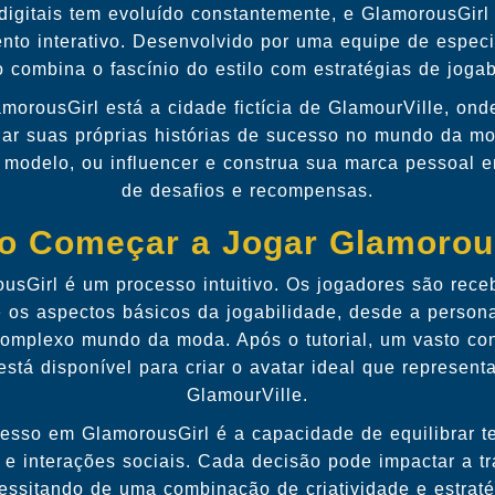
digitais tem evoluído constantemente, e GlamorousGir
ento interativo. Desenvolvido por uma equipe de espec
o combina o fascínio do estilo com estratégias de joga
morousGirl está a cidade fictícia de GlamourVille, ond
iar suas próprias histórias de sucesso no mundo da 
, modelo, ou influencer e construa sua marca pessoal
de desafios e recompensas.
 Começar a Jogar Glamorou
ousGirl é um processo intuitivo. Os jogadores são rece
 os aspectos básicos da jogabilidade, desde a persona
omplexo mundo da moda. Após o tutorial, um vasto co
está disponível para criar o avatar ideal que represent
GlamourVille.
esso em GlamorousGirl é a capacidade de equilibrar 
 e interações sociais. Cada decisão pode impactar a tra
essitando de uma combinação de criatividade e estraté