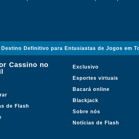
 Destino Definitivo para Entusiastas de Jogos em 
or Cassino no
Exclusivo
l
Esportes virtuais
Bacará online
rar
Blackjack
as de Flash
Sobre nós
e
Notícias de Flash