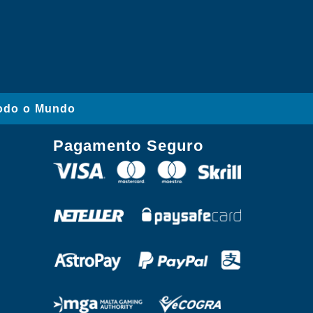
Todo o Mundo
Pagamento Seguro