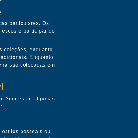
e
cas particulares. Os
rescos e participar de
as coleções, enquanto
 adicionais. Enquanto
ceira são colocadas em
l
io. Aqui estão algumas
:
 estilos pessoais ou