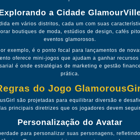
Explorando a Cidade GlamourVill
dida em vários distritos, cada um com suas característi
rar boutiques de moda, estúdios de design, cafés pito
eventos glamorosos.
por exemplo, é o ponto focal para lançamentos de nov
ento oferece mini-jogos que ajudam a ganhar recursos
esarial é onde estratégias de marketing e gestão finan
prática.
Regras do Jogo GlamorousGir
sGirl são projetadas para equilibrar diversão e desaf
das principais diretrizes que os jogadores devem seguir
Personalização do Avatar
berdade para personalizar suas personagens, refletindo