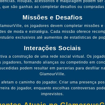
ndências. Roupas, acessórios e maquiagem podem ser a
 que são ganhas ao completar desafios ou compradas 
Missões e Desafios
lamourVille, os jogadores devem completar missões e 
ades de moda e estratégia. Cada missão oferece recom
estuário exclusivos até aumentos de estatísticas de po
Interações Sociais
tiva a construção de uma rede social virtual. Os jogad
 jogadores, formando alianças ou competindo em con
sucedidas podem resultar em parcerias para desfilar n
GlamourVille.
s afetam o caminho do jogador. Criar uma presença pos
rreira do jogador, enquanto escolhas controversas pod
imprevistos.
ventos Atuais no GlamorousGi