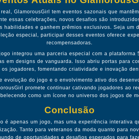
eal, GlamorousGirl tem eventos sazonais que mantêm 
te essas celebrações, novos desafios são introduzido
s habilidades e ganhem prêmios exclusivos. Seja um d
leção especial, participar desses eventos oferece expe
recompensadoras.
jogo integrou uma parceria especial com a plataforma 
as em designs de vanguarda. Isso abriu portas para c
e os jogadores, fomentando criatividade e inovação de
e evolução do jogo e o envolvimento ativo dos desenv
rousGirl promete continuar cativando jogadores ao r
abelecendo como um ícone no universo dos jogos de m
Conclusão
o é apenas um jogo, mas uma experiência interativa 
alização. Tanto para veteranos da moda quanto para nov
undo de oportunidades e desafios esperados para faz