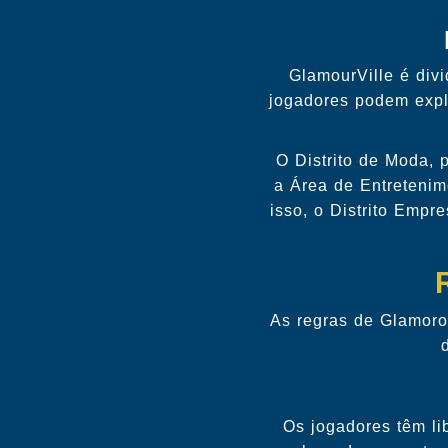
GlamourVille é divi
jogadores podem explo
O Distrito de Moda, 
a Área de Entretenim
isso, o Distrito Empr
As regras de Glamorou
Os jogadores têm li