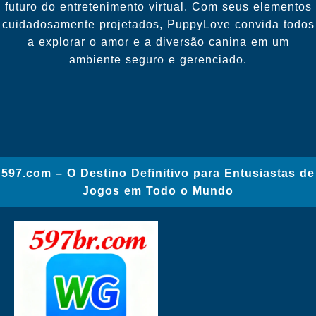
futuro do entretenimento virtual. Com seus elementos
cuidadosamente projetados, PuppyLove convida todos
a explorar o amor e a diversão canina em um
ambiente seguro e gerenciado.
597.com – O Destino Definitivo para Entusiastas de
Jogos em Todo o Mundo