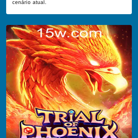
cenário atual.