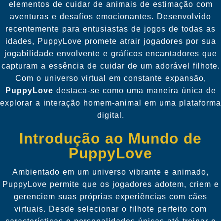
elementos de cuidar de animais de estimação com
aventuras e desafios emocionantes. Desenvolvido
recentemente para entusiastas de jogos de todas as
idades, PuppyLove promete atrair jogadores por sua
jogabilidade envolvente e gráficos encantadores que
capturam a essência de cuidar de um adorável filhote.
Com o universo virtual em constante expansão,
PuppyLove
destaca-se como uma maneira única de
explorar a interação homem-animal em uma plataforma
digital.
Introdução ao Mundo de
PuppyLove
Ambientado em um universo vibrante e animado,
PuppyLove permite que os jogadores adotem, criem e
gerenciem suas próprias experiências com cães
virtuais. Desde selecionar o filhote perfeito com