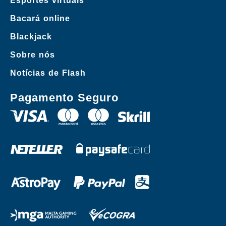
Esportes virtuais
Bacará online
Blackjack
Sobre nós
Notícias de Flash
Pagamento Seguro