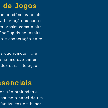
o de Jogos
om tendências atuais
e a interação humana e
ca. Assim como o site
TheCupids se inspira
ão e cooperação entre
ios que remetem a um
é uma imersão em um
ades para interação
senciais
er, são profundas e
assume o papel de um
 fantásticos em busca