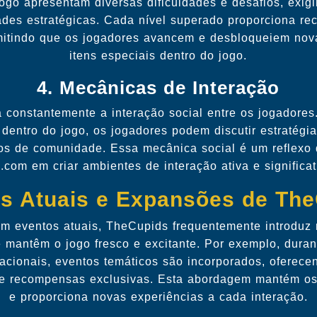
jogo apresentam diversas dificuldades e desafios, exi
dades estratégicas. Cada nível superado proporciona 
mitindo que os jogadores avancem e desbloqueiem nov
itens especiais dentro do jogo.
4. Mecânicas de Interação
 constantemente a interação social entre os jogadores
 dentro do jogo, os jogadores podem discutir estratégia
tos de comunidade. Essa mecânica social é um reflex
.com em criar ambientes de interação ativa e significat
s Atuais e Expansões de Th
m eventos atuais, TheCupids frequentemente introduz
 mantêm o jogo fresco e excitante. Por exemplo, durant
nacionais, eventos temáticos são incorporados, oferec
 e recompensas exclusivas. Esta abordagem mantém o
e proporciona novas experiências a cada interação.