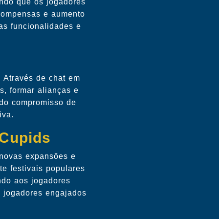
gindo que os jogadores
recompensas e aumento
as funcionalidades e
. Através de chat em
s, formar alianças e
o do compromisso de
iva.
eCupids
 novas expansões e
e festivais populares
endo aos jogadores
s jogadores engajados