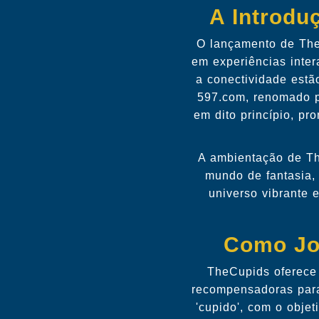
A Introdu
O lançamento de The
em experiências inter
a conectividade estã
597.com, renomado p
em dito princípio, p
A ambientação de Th
mundo de fantasia,
universo vibrante 
Como Jo
TheCupids oferece 
recompensadoras par
'cupido', com o obje