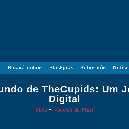
s
Bacará online
Blackjack
Sobre nós
Notíci
undo de TheCupids: Um J
Digital
Início
»
Notícias de Flash