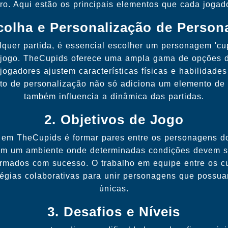
ro. Aqui estão os principais elementos que cada jogad
colha e Personalização de Perso
alquer partida, é essencial escolher um personagem 'cu
 jogo. TheCupids oferece uma ampla gama de opções d
jogadores ajustem características físicas e habilidade
cto de personalização não só adiciona um elemento de 
também influencia a dinâmica das partidas.
2. Objetivos de Jogo
l em TheCupids é formar pares entre os personagens d
em um ambiente onde determinadas condições devem s
ormados com sucesso. O trabalho em equipe entre os cu
tégias colaborativas para unir personagens que possu
únicas.
3. Desafios e Níveis