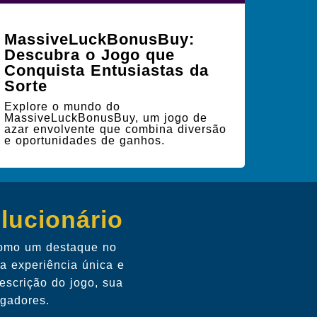
MassiveLuckBonusBuy:
Descubra o Jogo que
Conquista Entusiastas da
Sorte
Explore o mundo do
MassiveLuckBonusBuy, um jogo de
azar envolvente que combina diversão
e oportunidades de ganhos.
ucionário
omo um destaque no
a experiência única e
escrição do jogo, sua
ogadores.