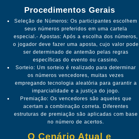
Procedimentos Gerais
Seleção de Números: Os participantes escolhem
seus números preferidos em uma cartela
especial.- Apostas: Após a escolha dos números,
o jogador deve fazer uma aposta, cujo valor pode
ser determinado de antemão pelas regras
específicas do evento ou cassino.
Sorteio: Um sorteio é realizado para determinar
os números vencedores, muitas vezes
empregando tecnologia aleatória para garantir a
imparcialidade e a justiça do jogo.
Premiação: Os vencedores são aqueles que
acertam a combinação correta. Diferentes
estruturas de premiação são aplicadas com base
no número de acertos.
O Cenário Atual e