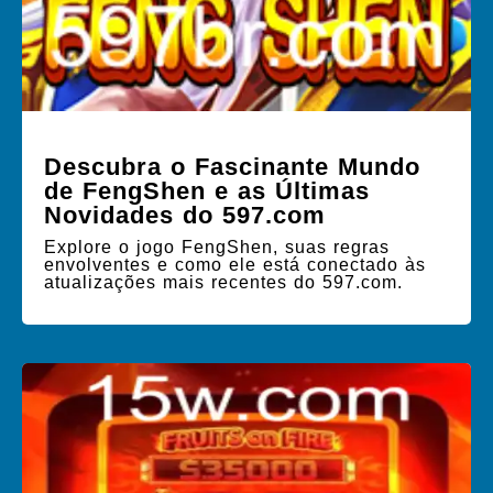
Descubra o Fascinante Mundo
de FengShen e as Últimas
Novidades do 597.com
Explore o jogo FengShen, suas regras
envolventes e como ele está conectado às
atualizações mais recentes do 597.com.