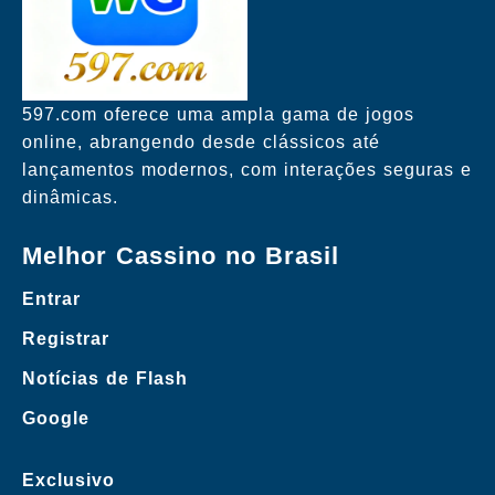
597.com oferece uma ampla gama de jogos
online, abrangendo desde clássicos até
lançamentos modernos, com interações seguras e
dinâmicas.
Melhor Cassino no Brasil
Entrar
Registrar
Notícias de Flash
Google
Exclusivo