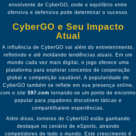
envolvente de CyberGO, onde o equilíbrio entre
ofensiva e defensiva pode determinar o sucesso.
CyberGO e Seu Impacto
Atual
A influência de CyberGO vai além do entretenimento,
refletindo e até moldando tendências atuais. Em um
mundo cada vez mais digital, o jogo oferece uma
plataforma para explorar conceitos de cooperação
global e competição saudável. A popularidade de
CyberGO também se reflete em sua presença online,
com o site
597.com
tornando-se um ponto de encontro
popular para jogadores discutirem táticas e
compartilharem experiências.
Além disso, torneios de CyberGO estão ganhando
destaque no cenário de eSports, atraindo
competidores de todo o mundo. Este crescimento é