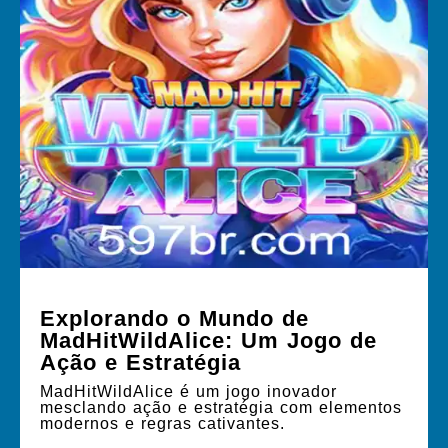
Explorando o Mundo de
MadHitWildAlice: Um Jogo de
Ação e Estratégia
MadHitWildAlice é um jogo inovador
mesclando ação e estratégia com elementos
modernos e regras cativantes.