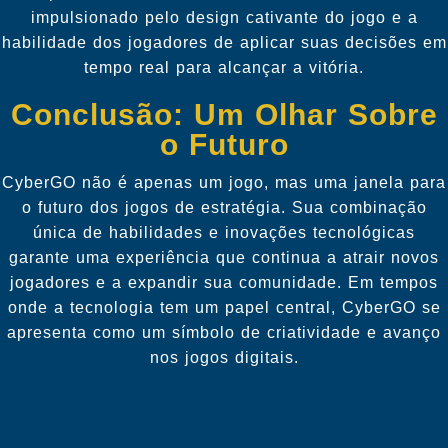
impulsionado pelo design cativante do jogo e a
habilidade dos jogadores de aplicar suas decisões em
tempo real para alcançar a vitória.
Conclusão: Um Olhar Sobre
o Futuro
CyberGO não é apenas um jogo, mas uma janela para
o futuro dos jogos de estratégia. Sua combinação
única de habilidades e inovações tecnológicas
garante uma experiência que continua a atrair novos
jogadores e a expandir sua comunidade. Em tempos
onde a tecnologia tem um papel central, CyberGO se
apresenta como um símbolo de criatividade e avanço
nos jogos digitais.