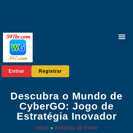
Esportes virt
Bacará onlin
Sobre nós
Notícias de
Entrar
Registrar
Descubra o Mundo de
CyberGO: Jogo de
Estratégia Inovador
Início
»
Notícias de Flash