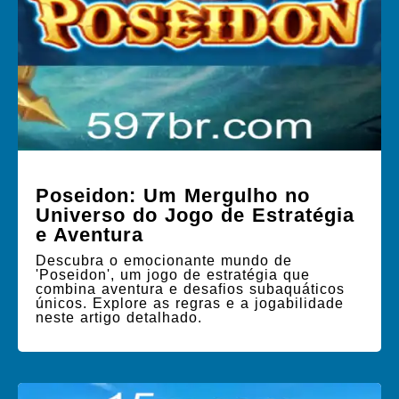
Poseidon: Um Mergulho no
Universo do Jogo de Estratégia
e Aventura
Descubra o emocionante mundo de
'Poseidon', um jogo de estratégia que
combina aventura e desafios subaquáticos
únicos. Explore as regras e a jogabilidade
neste artigo detalhado.