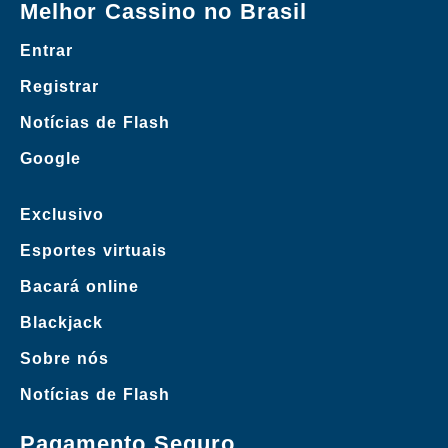
Melhor Cassino no Brasil
Entrar
Registrar
Notícias de Flash
Google
Exclusivo
Esportes virtuais
Bacará online
Blackjack
Sobre nós
Notícias de Flash
Pagamento Seguro