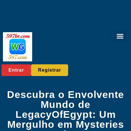
Esportes virt
Bacará onlin
Sobre nós
Notícias de
Entrar
Registrar
Descubra o Envolvente
Mundo de
LegacyOfEgypt: Um
Mergulho em Mysteries