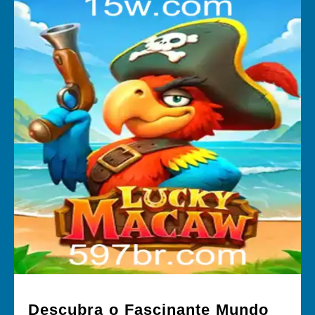
Descubra o Fascinante Mundo